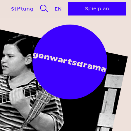
Spielplan
GLISH
Stiftung
EN
Gegenwartsdramatik