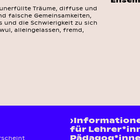
Ensem
unerfüllte Träume, diffuse und
und falsche Gemeinsamkeiten,
s und die Schwierigkeit zu sich
wul, alleingelassen, fremd,
›Information
für Lehrer*in
Pädagog*inn
rscheint