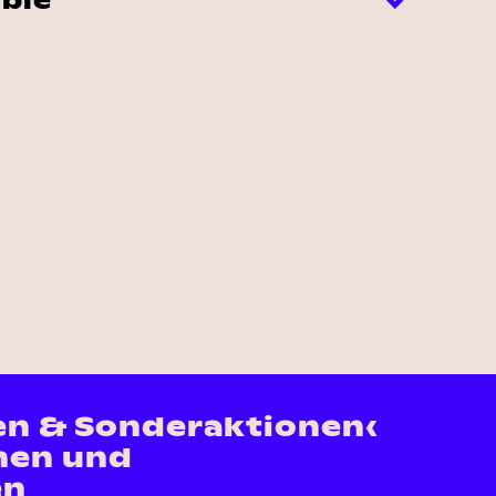
ble
en & Sonderaktionen‹
nen und
en